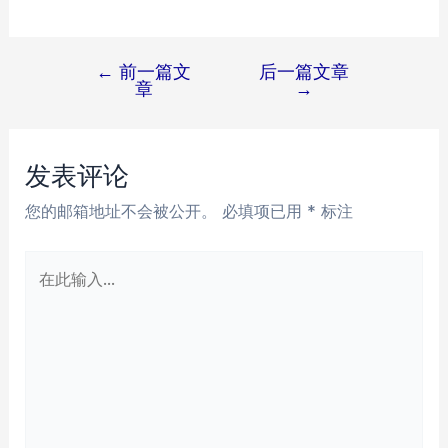
←
前一篇文
后一篇文章
文
章
→
章
导
航
发表评论
您的邮箱地址不会被公开。
必填项已用
*
标注
在
此
输
入...