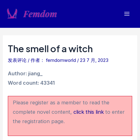
跳
至
Mai
内
容
Men
The smell of a witch
发表评论
/ 作者：
femdomworld
/
23 7 月, 2023
Author: jiang_
Word count: 43341
Please register as a member to read the
complete novel content,
click this link
to enter
the registration page.